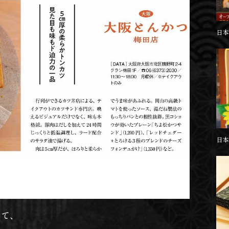
日本
日本
して、