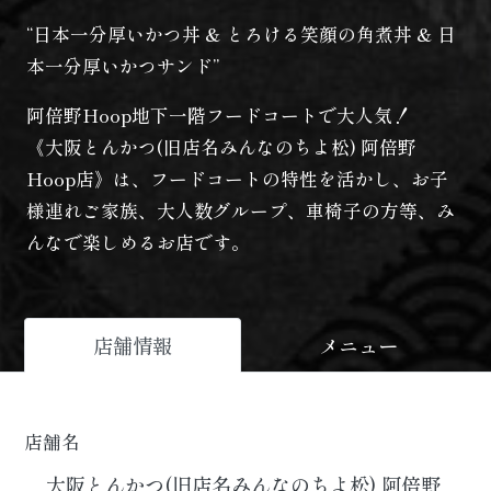
“日本一分厚いかつ丼 & とろける笑顔の角煮丼 & 日
本一分厚いかつサンド”
阿倍野Hoop地下一階フードコートで大人気！
《大阪とんかつ(旧店名みんなのちよ松) 阿倍野
Hoop店》は、フードコートの特性を活かし、お子
様連れご家族、大人数グループ、車椅子の方等、み
んなで楽しめるお店です。
店舗情報
メニュー
店舗名
大阪とんかつ(旧店名みんなのちよ松) 阿倍野