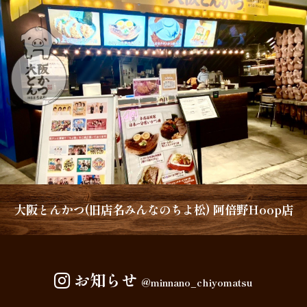
大阪とんかつ(旧店名みんなのちよ松) 阿倍野Hoop店
お知らせ
@minnano_chiyomatsu